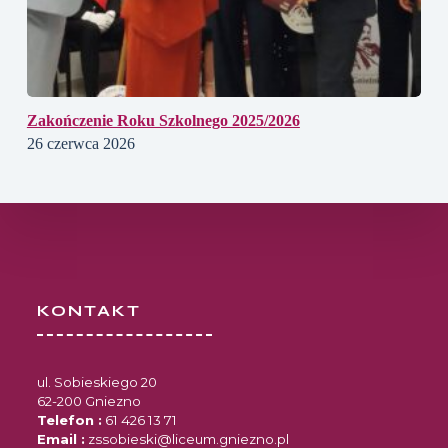
Zakończenie Roku Szkolnego 2025/2026
26 czerwca 2026
KONTAKT
ul. Sobieskiego 20
62-200 Gniezno
Telefon :
61 426 13 71
Email :
zssobieski@liceum.gniezno.pl