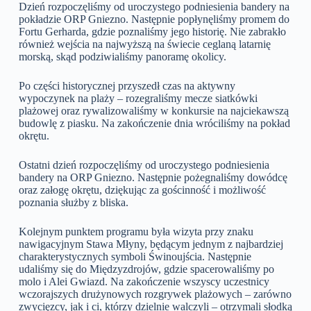
Dzień rozpoczęliśmy od uroczystego podniesienia bandery na
pokładzie ORP Gniezno. Następnie popłynęliśmy promem do
Fortu Gerharda, gdzie poznaliśmy jego historię. Nie zabrakło
również wejścia na najwyższą na świecie ceglaną latarnię
morską, skąd podziwialiśmy panoramę okolicy.
Po części historycznej przyszedł czas na aktywny
wypoczynek na plaży – rozegraliśmy mecze siatkówki
plażowej oraz rywalizowaliśmy w konkursie na najciekawszą
budowlę z piasku. Na zakończenie dnia wróciliśmy na pokład
okrętu.
Ostatni dzień rozpoczęliśmy od uroczystego podniesienia
bandery na ORP Gniezno. Następnie pożegnaliśmy dowódcę
oraz załogę okrętu, dziękując za gościnność i możliwość
poznania służby z bliska.
Kolejnym punktem programu była wizyta przy znaku
nawigacyjnym Stawa Młyny, będącym jednym z najbardziej
charakterystycznych symboli Świnoujścia. Następnie
udaliśmy się do Międzyzdrojów, gdzie spacerowaliśmy po
molo i Alei Gwiazd. Na zakończenie wszyscy uczestnicy
wczorajszych drużynowych rozgrywek plażowych – zarówno
zwycięzcy, jak i ci, którzy dzielnie walczyli – otrzymali słodką